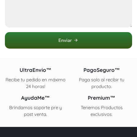
Enviar
arrow_forward
UltraEnvio™
PagoSeguro™
Recibe tu pedido en máximo
Paga solo al recibir tu
24 horas!
producto.
AyudaMe™
Premium™
Brindamos soporte pre y
Tenemos Productos
post venta.
exclusivos.