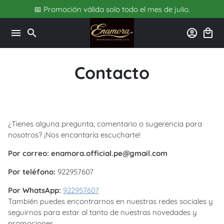
Ir
📅 Promoción válida solo todo el mes de julio.
directamente
al
menu
search
account_circle
local_mall
contenido
Contacto
¿Tienes alguna pregunta, comentario o sugerencia para
nosotros? ¡Nos encantaría escucharte!
Por correo: enamora.official.pe@gmail.com
Por teléfono:
922957607
Por WhatsApp:
922957607
También puedes encontrarnos en nuestras redes sociales y
seguirnos para estar al tanto de nuestras novedades y
promociones.